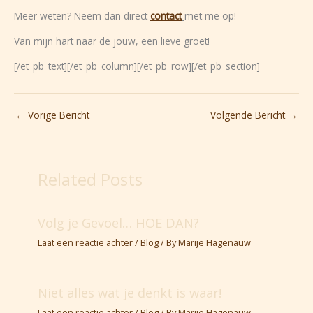
Meer weten? Neem dan direct
contact
met me op!
Van mijn hart naar de jouw, een lieve groet!
[/et_pb_text][/et_pb_column][/et_pb_row][/et_pb_section]
←
Vorige Bericht
Volgende Bericht
→
Related Posts
Volg je Gevoel… HOE DAN?
Laat een reactie achter
/
Blog
/ By
Marije Hagenauw
Niet alles wat je denkt is waar!
Laat een reactie achter
/
Blog
/ By
Marije Hagenauw