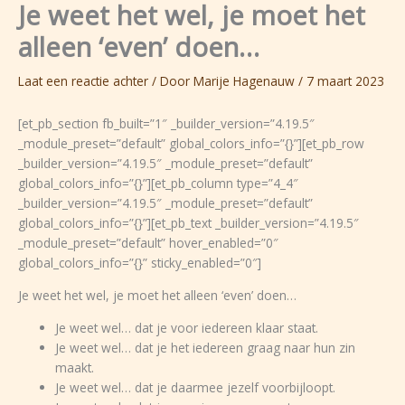
Je weet het wel, je moet het
E
F
I
Ga
-
a
n
naar
alleen ‘even’ doen…
m
c
s
de
a
e
t
inhoud
i
b
a
Laat een reactie achter
/ Door
Marije Hagenauw
/
7 maart 2023
l
o
g
o
r
[et_pb_section fb_built=”1″ _builder_version=”4.19.5″
k
a
_module_preset=”default” global_colors_info=”{}”][et_pb_row
m
_builder_version=”4.19.5″ _module_preset=”default”
global_colors_info=”{}”][et_pb_column type=”4_4″
_builder_version=”4.19.5″ _module_preset=”default”
global_colors_info=”{}”][et_pb_text _builder_version=”4.19.5″
_module_preset=”default” hover_enabled=”0″
global_colors_info=”{}” sticky_enabled=”0″]
Je weet het wel, je moet het alleen ‘even’ doen…
Je weet wel… dat je voor iedereen klaar staat.
Je weet wel… dat je het iedereen graag naar hun zin
maakt.
Je weet wel… dat je daarmee jezelf voorbijloopt.